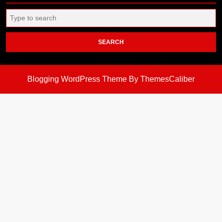
Search
for:
Blogging WordPress Theme
By ThemesCaliber