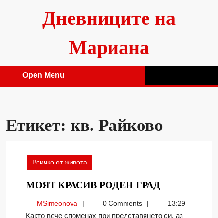
Skip
Дневниците на
to
content
Мариана
Open Menu
Open
Menu
Етикет:
кв. Райково
Всичко от живота
МОЯТ
МОЯТ КРАСИВ РОДЕН ГРАД
КРАСИВ
MSimeonova
MSimeonova
0 Comments
13:29
РОДЕН
Както вече споменах при представянето си, аз