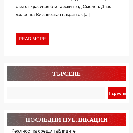
ГРАД
съм от красивия български град Смолян. Днес
желая да Ви запозная накратко с[...]
READ
READ MORE
MORE
ТЪРСЕНЕ
Търсене
ПОСЛЕДНИ ПУБЛИКАЦИИ
Реалността срещу таблиците