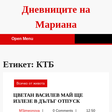
Skip
Дневниците на
to
content
Мариана
Open Menu
Open
Menu
Етикет:
КТБ
Всичко от живота
ЦВЕТАН ВАСИЛЕВ МАЙ ЩЕ
ЦВЕТАН
ИЗЛЕЗЕ В ДЪЛЪГ ОТПУСК
ВАСИЛЕВ
MSimeonova
MSimeonova
0 Comments
12:50