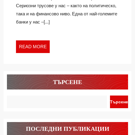
МАЙ
Сериозни трусове у нас – както на политическо,
ЩЕ
така и на финансово ниво. Една от най-големите
ИЗЛЕЗЕ
банки у нас –[...]
В
ДЪЛЪГ
ОТПУСК
READ
READ MORE
MORE
ТЪРСЕНЕ
Търсене
ПОСЛЕДНИ ПУБЛИКАЦИИ