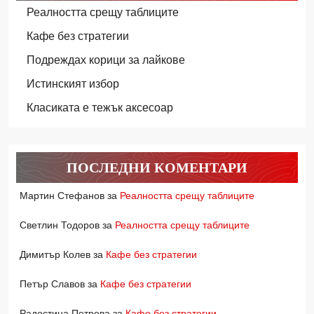
Реалността срещу таблиците
Кафе без стратегии
Подреждах корици за лайкове
Истинският избор
Класиката е тежък аксесоар
ПОСЛЕДНИ КОМЕНТАРИ
Мартин Стефанов
за
Реалността срещу таблиците
Светлин Тодоров
за
Реалността срещу таблиците
Димитър Колев
за
Кафе без стратегии
Петър Славов
за
Кафе без стратегии
Радостина Петрова
за
Кафе без стратегии