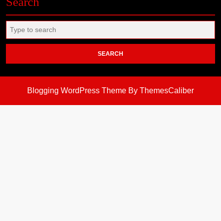
Search
Search
for:
Blogging WordPress Theme
By ThemesCaliber