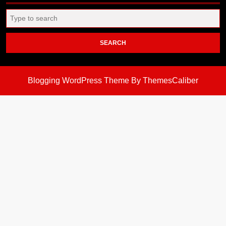
Search
for:
Blogging WordPress Theme
By ThemesCaliber