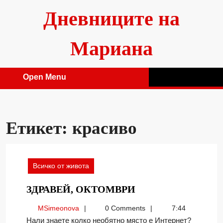
Skip
Дневниците на
to
content
Мариана
Open Menu
Open
Menu
Етикет:
красиво
Всичко от живота
ЗДРАВЕЙ,
ЗДРАВЕЙ, ОКТОМВРИ
ОКТОМВРИ
MSimeonova
MSimeonova
0 Comments
7:44
Нали знаете колко необятно място е Интернет?