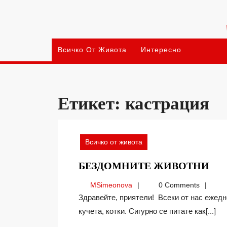
Skip
to
content
Всичко От Живота
Интересно
Етикет:
кастрация
Всичко от живота
БЕ
БЕЗДОМНИТЕ ЖИВОТНИ
ЖИ
MSimeonova
MSimeonova
0 Comments
Здравейте, приятели! Всеки от нас ежедневно се сблъсква на улицата с бездомни животни –
кучета, котки. Сигурно се питате как[...]