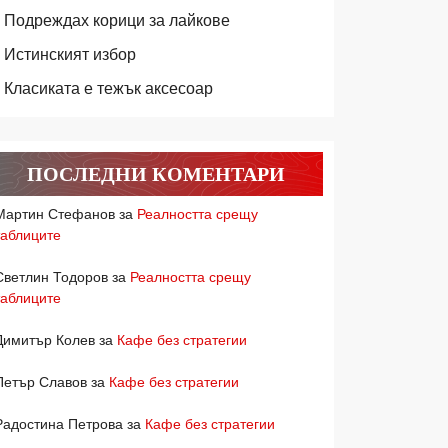
Подреждах корици за лайкове
Истинският избор
Класиката е тежък аксесоар
ПОСЛЕДНИ КОМЕНТАРИ
Мартин Стефанов
за
Реалността срещу
таблиците
Светлин Тодоров
за
Реалността срещу
таблиците
Димитър Колев
за
Кафе без стратегии
Петър Славов
за
Кафе без стратегии
Радостина Петрова
за
Кафе без стратегии