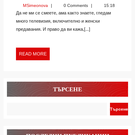
ЖЕНСКИТЕ
MSimeonova
MSimeonova
0 Comments
15:18
ПРЕДАВАНИ
Да не ми се смеете, ама както знаете, гледам
ИЛИ
много телевизия, включително и женски
КОЙ
предавания. И право да ви кажа,[...]
НАЛАГА
ЧАЛГА
ЕСТЕТИКАТ
В
READ
READ MORE
БЪЛГАРИЯ
MORE
ТЪРСЕНЕ
Търсене