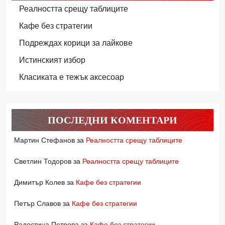
Реалността срещу таблиците
Кафе без стратегии
Подреждах корици за лайкове
Истинският избор
Класиката е тежък аксесоар
ПОСЛЕДНИ КОМЕНТАРИ
Мартин Стефанов
за
Реалността срещу таблиците
Светлин Тодоров
за
Реалността срещу таблиците
Димитър Колев
за
Кафе без стратегии
Петър Славов
за
Кафе без стратегии
Радостина Петрова
за
Кафе без стратегии