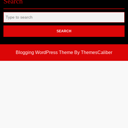
Search
Search
for:
Blogging WordPress Theme
By ThemesCaliber