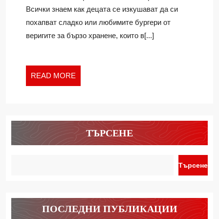
НАВИЦИ
Всички знаем как децата се изкушават да си
У
похапват сладко или любимите бургери от
ДЕЦАТА
веригите за бързо хранене, които в[...]
READ
READ MORE
MORE
ТЪРСЕНЕ
Търсене
ПОСЛЕДНИ ПУБЛИКАЦИИ