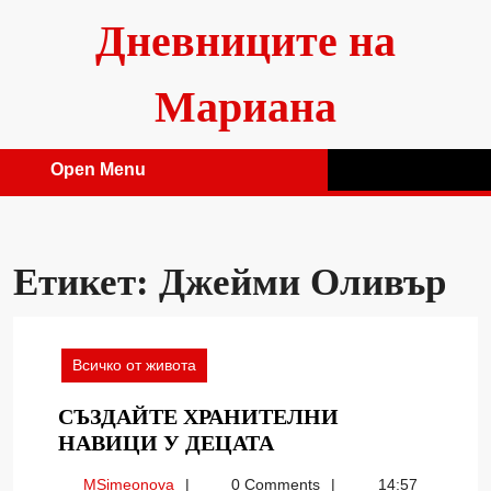
Skip
Дневниците на
to
content
Мариана
Open Menu
Open
Menu
Етикет:
Джейми Оливър
Всичко от живота
СЪЗДАЙТЕ ХРАНИТЕЛНИ
СЪЗДАЙТЕ
НАВИЦИ У ДЕЦАТА
ХРАНИТЕЛНИ
MSimeonova
MSimeonova
0 Comments
14:57