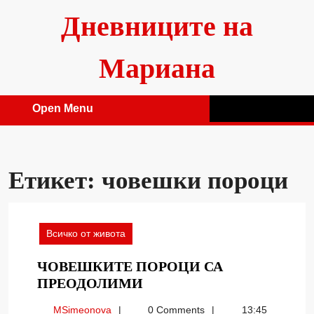
Skip
Дневниците на
to
content
Мариана
Open Menu
Open
Menu
Етикет:
човешки пороци
Всичко от живота
ЧОВЕШКИТЕ ПОРОЦИ СА
ЧОВЕШКИТЕ
ПРЕОДОЛИМИ
ПОРОЦИ
MSimeonova
MSimeonova
0 Comments
13:45