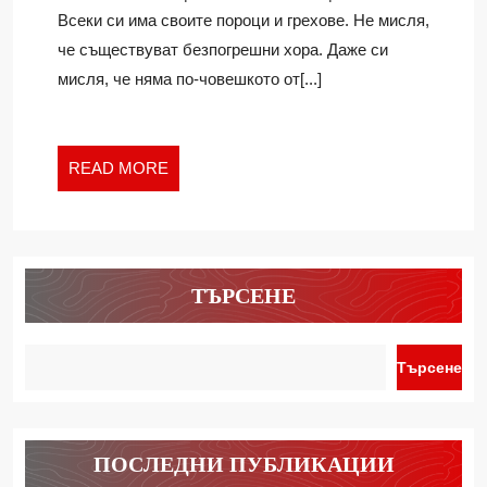
СА
Всеки си има своите пороци и грехове. Не мисля,
ПРЕОДОЛИМИ
че съществуват безпогрешни хора. Даже си
мисля, че няма по-човешкото от[...]
READ
READ MORE
MORE
ТЪРСЕНЕ
Търсене
ПОСЛЕДНИ ПУБЛИКАЦИИ