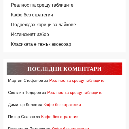
Реалността срещу таблиците
Кафе без стратегии
Подреждах корици за лайкове
Истинският избор
Класиката е тежък аксесоар
ПОСЛЕДНИ КОМЕНТАРИ
Мартин Стефанов
за
Реалността срещу таблиците
Светлин Тодоров
за
Реалността срещу таблиците
Димитър Колев
за
Кафе без стратегии
Петър Славов
за
Кафе без стратегии
Радостина Петрова
за
Кафе без стратегии