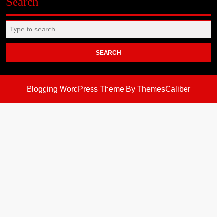
Search
Search
for:
Blogging WordPress Theme
By ThemesCaliber