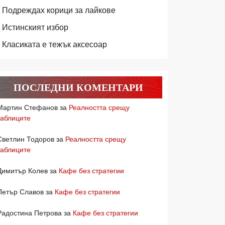
Подреждах корици за лайкове
Истинският избор
Класиката е тежък аксесоар
ПОСЛЕДНИ КОМЕНТАРИ
Мартин Стефанов
за
Реалността срещу
таблиците
Светлин Тодоров
за
Реалността срещу
таблиците
Димитър Колев
за
Кафе без стратегии
Петър Славов
за
Кафе без стратегии
Радостина Петрова
за
Кафе без стратегии