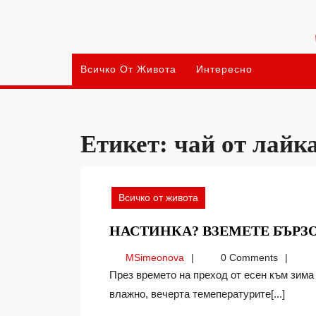
Skip
to
content
Всичко От Живота
Интересно
Етикет:
чай от лайк
Всичко от живота
НАСТИНКА? ВЗЕМЕТЕ БЪРЗ
MSimeonova
MSimeonova
0 Comments
През времето на преход от есен към зима е много трудно да привикнем организма си. Днес е
влажно, вечерта темепературите[...]