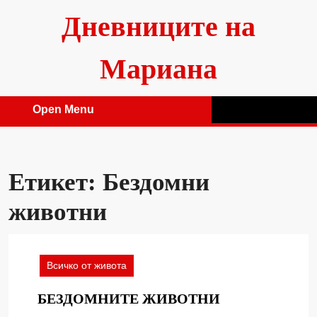
Skip
Дневниците на
to
content
Мариана
Open Menu
Open
Menu
Етикет:
Бездомни
животни
Всичко от живота
БЕЗДОМНИТ
БЕЗДОМНИТЕ ЖИВОТНИ
ЖИВОТНИ