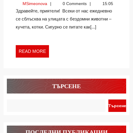
MSimeonova
MSimeonova
0 Comments
15:05
Здравейте, приятели! Всеки от нас ежедневно
се сблъсква на улицата с бездомни животни –
кучета, котки. Сигурно се питате как[...]
READ
READ MORE
MORE
ТЪРСЕНЕ
Търсене
ПОСЛЕДНИ ПУБЛИКАЦИИ