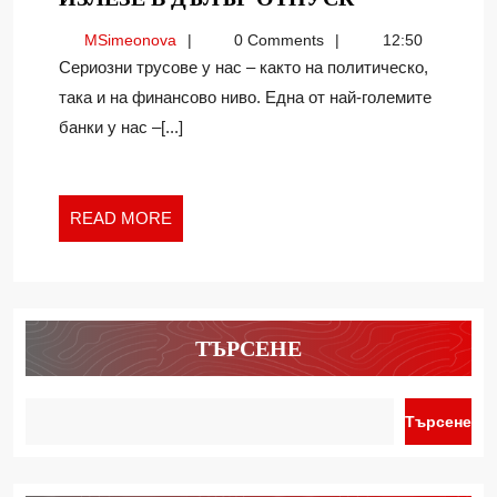
ВАСИЛЕВ
MSimeonova
MSimeonova
0 Comments
12:50
МАЙ
Сериозни трусове у нас – както на политическо,
ЩЕ
така и на финансово ниво. Една от най-големите
ИЗЛЕЗЕ
банки у нас –[...]
В
ДЪЛЪГ
ОТПУСК
READ
READ MORE
MORE
ТЪРСЕНЕ
Търсене