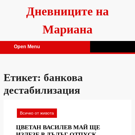
Skip
Дневниците на
to
content
Мариана
Open Menu
Open
Menu
Етикет:
банкова
дестабилизация
Всичко от живота
ЦВЕТАН ВАСИЛЕВ МАЙ ЩЕ
ЦВЕТАН
ИЗЛЕЗЕ В ДЪЛЪГ ОТПУСК