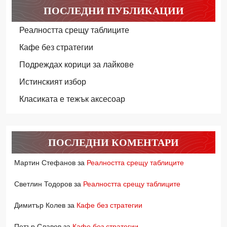
ПОСЛЕДНИ ПУБЛИКАЦИИ
Реалността срещу таблиците
Кафе без стратегии
Подреждах корици за лайкове
Истинският избор
Класиката е тежък аксесоар
ПОСЛЕДНИ КОМЕНТАРИ
Мартин Стефанов
за
Реалността срещу таблиците
Светлин Тодоров
за
Реалността срещу таблиците
Димитър Колев
за
Кафе без стратегии
Петър Славов
за
Кафе без стратегии