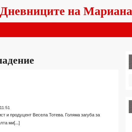
Дневниците на Мариан
падение
АТА
11:51
АСИШ
та ми[...]