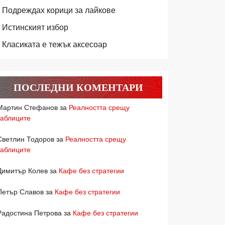
Подреждах корици за лайкове
Истинският избор
Класиката е тежък аксесоар
ПОСЛЕДНИ КОМЕНТАРИ
Мартин Стефанов
за
Реалността срещу
таблиците
Светлин Тодоров
за
Реалността срещу
таблиците
Димитър Колев
за
Кафе без стратегии
Петър Славов
за
Кафе без стратегии
Радостина Петрова
за
Кафе без стратегии