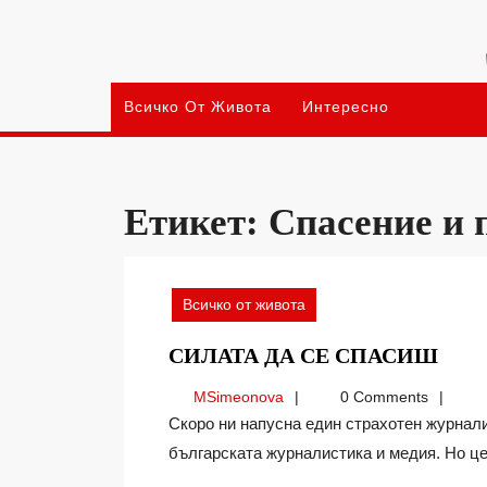
Skip
to
content
Всичко От Живота
Интересно
Етикет:
Спасение и 
Всичко от живота
СИЛ
СИЛАТА ДА СЕ СПАСИШ
ДА
MSimeonova
MSimeonova
0 Comments
СЕ
Скоро ни напусна един страхотен журналист и продуцент Весела Тотева. Голяма загуба за
СП
българската журналистика и медия. Но цел