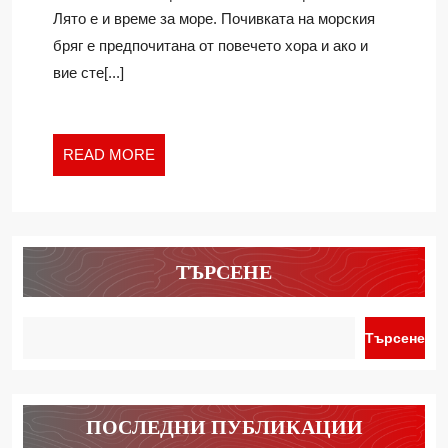
КУРОРТИ
Лято е и време за море. Почивката на морския
У
бряг е предпочитана от повечето хора и ако и
НАС
вие сте[...]
READ
READ MORE
MORE
ТЪРСЕНЕ
Търсене
ПОСЛЕДНИ ПУБЛИКАЦИИ