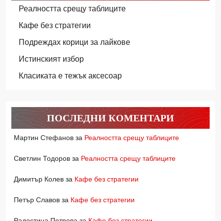
Реалността срещу таблиците
Кафе без стратегии
Подреждах корици за лайкове
Истинският избор
Класиката е тежък аксесоар
ПОСЛЕДНИ КОМЕНТАРИ
Мартин Стефанов
за
Реалността срещу таблиците
Светлин Тодоров
за
Реалността срещу таблиците
Димитър Колев
за
Кафе без стратегии
Петър Славов
за
Кафе без стратегии
Радостина Петрова
за
Кафе без стратегии