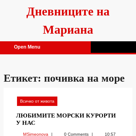
Skip
Дневниците на
to
content
Мариана
Open Menu
Open
Menu
Етикет:
почивка на море
Всичко от живота
ЛЮБИМИТЕ МОРСКИ КУРОРТИ
ЛЮБИМИТЕ
У НАС
МОРСКИ
MSimeonova
MSimeonova
0 Comments
10:57