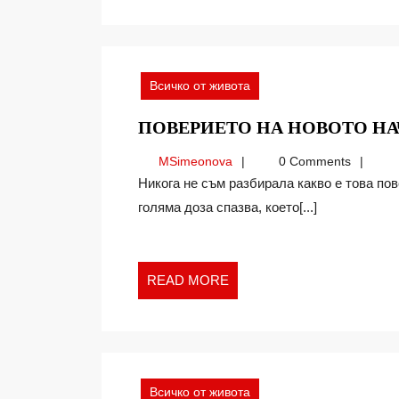
Всичко от живота
ПОВЕРИЕТО НА НОВОТО Н
MSimeonova
MSimeonova
0 Comments
Никога не съм разбирала какво е това поверие, което всеки един от нас в малка или по-
голяма доза спазва, което[...]
READ
READ MORE
MORE
Всичко от живота