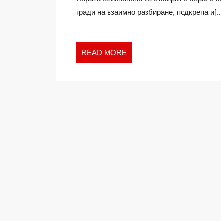
гради на взаимно разбиране, подкрепа и[...
READ
READ MORE
MORE