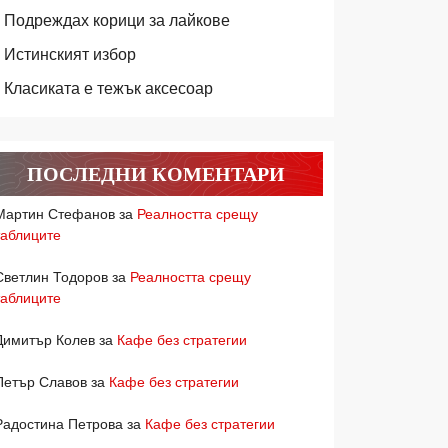
Подреждах корици за лайкове
Истинският избор
Класиката е тежък аксесоар
ПОСЛЕДНИ КОМЕНТАРИ
Мартин Стефанов
за
Реалността срещу
таблиците
Светлин Тодоров
за
Реалността срещу
таблиците
Димитър Колев
за
Кафе без стратегии
Петър Славов
за
Кафе без стратегии
Радостина Петрова
за
Кафе без стратегии