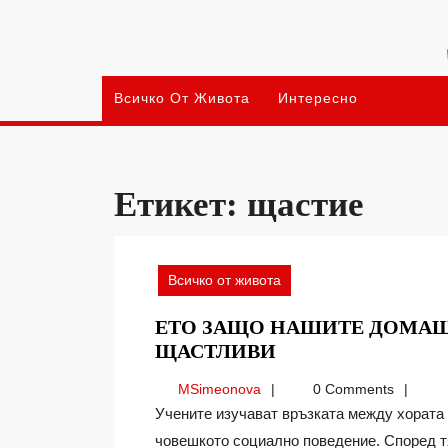
Skip
to
content
Всичко От Живота
Интересно
Етикет:
щастие
Всичко от живота
ЕТО ЗАЩО НАШИТЕ ДОМА
ЕТО
ЩАСТЛИВИ
ЗАЩО
MSimeonova
MSimeonova
0 Comments
НАШИТЕ
Учените изучават връзката между хората и животните и също така придобиват представа за
ДОМАШНИ
човешкото социално поведение. Според тя
ЛЮБИМЦИ