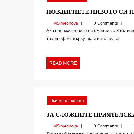
ПОВДИГНЕТЕ НИВОТО СИ 
MSimeonova
MSimeonova
0 Comments
Ако положителните ни емоции са 3 пъти повече от негативните, то първите могат да имат
траен ефект върху щастието ни.[...]
READ
READ MORE
MORE
Всичко от живота
ЗА СЛОЖНИТЕ ПРИЯТЕЛСК
MSimeonova
MSimeonova
0 Comments
Хората обикновено се събират с хора, с които си подхождат по характер. Приятелството се