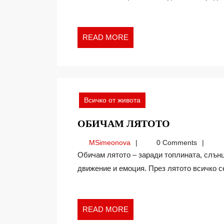
НИ
ПРАВЯТ
ЩАСТЛИВИ
READ
READ MORE
MORE
Всичко от живота
ОБИЧАМ
ОБИЧАМ ЛЯТОТО
ЛЯТОТО
MSimeonova
MSimeonova
0 Comments
Обичам лятото – заради топлината, слънцето, морето, пътешествията. Лятото е живот,
движение и емоция. През лятото всичко се 
READ
READ MORE
MORE